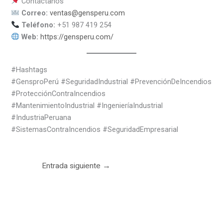
Contáctanos
Correo:
ventas@gensperu.com
Teléfono:
+51 987 419 254
Web:
https://gensperu.com/
#Hashtags
#GensproPerú #SeguridadIndustrial #PrevenciónDeIncendios
#ProtecciónContraIncendios
#MantenimientoIndustrial #IngenieríaIndustrial
#IndustriaPeruana
#SistemasContraIncendios #SeguridadEmpresarial
Entrada siguiente
→